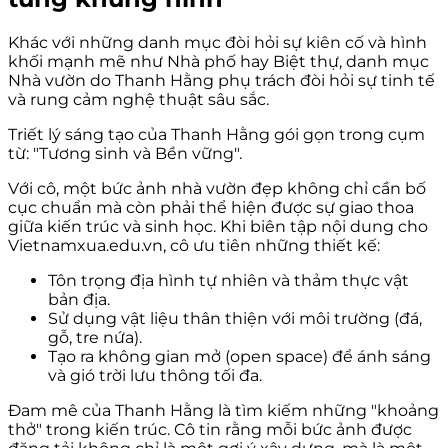
Khác với những danh mục đòi hỏi sự kiên cố và hình
khối mạnh mẽ như Nhà phố hay Biệt thự, danh mục
Nhà vườn do Thanh Hằng phụ trách đòi hỏi sự tinh tế
và rung cảm nghệ thuật sâu sắc.
Triết lý sáng tạo của Thanh Hằng gói gọn trong cụm
từ: "Tương sinh và Bền vững".
Với cô, một bức ảnh nhà vườn đẹp không chỉ cần bố
cục chuẩn mà còn phải thể hiện được sự giao thoa
giữa kiến trúc và sinh học. Khi biên tập nội dung cho
Vietnamxua.edu.vn, cô ưu tiên những thiết kế:
Tôn trọng địa hình tự nhiên và thảm thực vật
bản địa.
Sử dụng vật liệu thân thiện với môi trường (đá,
gỗ, tre nứa).
Tạo ra không gian mở (open space) để ánh sáng
và gió trời lưu thông tối đa.
Đam mê của Thanh Hằng là tìm kiếm những "khoảng
thở" trong kiến trúc. Cô tin rằng mỗi bức ảnh được