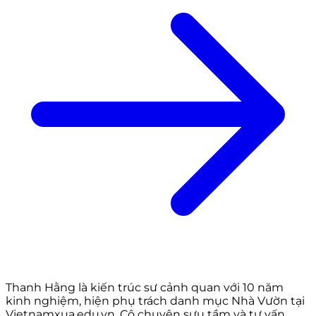
Thanh Hằng là kiến trúc sư cảnh quan với 10 năm
kinh nghiệm, hiện phụ trách danh mục Nhà Vườn tại
Vietnamxua.edu.vn. Cô chuyên sưu tầm và tư vấn