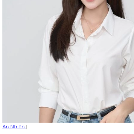
An Nhiên
|