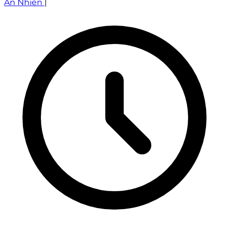
An Nhiên
|