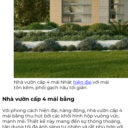
Nhà vườn cấp 4 mái Nhật
hiện đại
với mái
tôn kẽm, phối gạch nâu tối giản.
Nhà vườn cấp 4 mái bằng
Với phong cách hiện đại, năng động, nhà vườn cấp 4
mái bằng thu hút bởi các khối hình hộp vuông vức,
mạnh mẽ. Thiết kế này mang đến sự thông thoáng,
tận dụng tối đa ánh sáng tự nhiên và rất phù hợp với