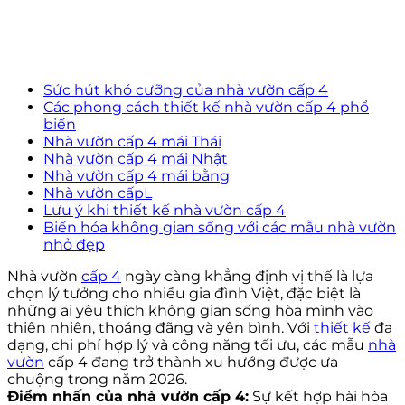
Sức hút khó cưỡng của nhà vườn cấp 4
Các phong cách thiết kế nhà vườn cấp 4 phổ
biến
Nhà vườn cấp 4 mái Thái
Nhà vườn cấp 4 mái Nhật
Nhà vườn cấp 4 mái bằng
Nhà vườn cấpL
Lưu ý khi thiết kế nhà vườn cấp 4
Biến hóa không gian sống với các mẫu nhà vườn
nhỏ đẹp
Nhà vườn
cấp 4
ngày càng khẳng định vị thế là lựa
chọn lý tưởng cho nhiều gia đình Việt, đặc biệt là
những ai yêu thích không gian sống hòa mình vào
thiên nhiên, thoáng đãng và yên bình. Với
thiết kế
đa
dạng, chi phí hợp lý và công năng tối ưu, các mẫu
nhà
vườn
cấp 4 đang trở thành xu hướng được ưa
chuộng trong năm 2026.
Điểm nhấn của nhà vườn cấp 4:
Sự kết hợp hài hòa