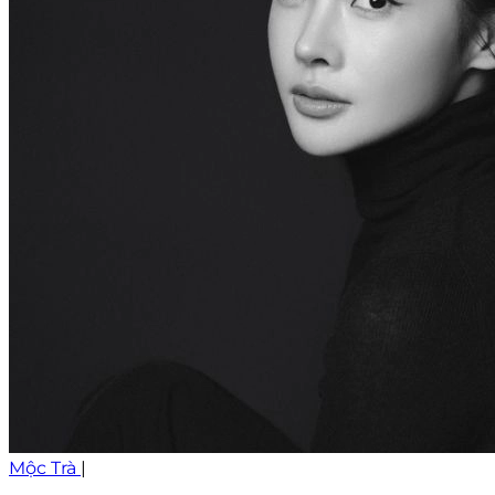
Mộc Trà
|