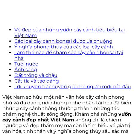
Vẻ đẹp của những vườn cây cảnh tiêu biểu tại
Việt Nam
Các loại cây cảnh bonsai được ưa chuộng
Ý nghĩa phong thủy của các loại cây cảnh
Làm thế nào để chăm sóc cây cảnh bonsai tại
nhà
Tưới nước
Ánh sáng
Đất trồng và chậu
Cắt tỉa và tạo dáng
Lời khuyên từ chuyên gia cho người mới bắt đầu
Việt Nam sở hữu một nền văn hóa cây cảnh phong
phú và đa dạng, nơi những nghệ nhân tài hoa đã biến
những cây cảnh thông thường thành những tác
phẩm nghệ thuật sống động. Khám phá những
vườn
cây cảnh đẹp nhất Việt Nam
không chỉ là chiêm
ngưỡng vẻ đẹp thẩm mỹ mà còn là tìm hiểu về giá trị
văn hóa, tinh thần và ý nghĩa phong thủy sâu sắc mà