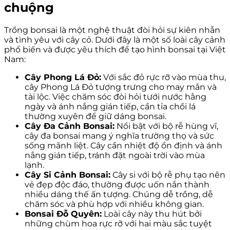
chuộng
Trồng bonsai là một nghệ thuật đòi hỏi sự kiên nhẫn
và tình yêu với cây cỏ. Dưới đây là một số loài cây cảnh
phổ biến và được yêu thích để tạo hình bonsai tại Việt
Nam:
Cây Phong Lá Đỏ:
Với sắc đỏ rực rỡ vào mùa thu,
cây Phong Lá Đỏ tượng trưng cho may mắn và
tài lộc. Việc chăm sóc đòi hỏi tưới nước hằng
ngày và ánh nắng gián tiếp, cần tỉa chồi lá
thường xuyên để giữ dáng bonsai.
Cây Đa Cảnh Bonsai:
Nổi bật với bộ rễ hùng vĩ,
cây đa bonsai mang ý nghĩa trường thọ và sức
sống mãnh liệt. Cây cần nhiệt độ ổn định và ánh
nắng gián tiếp, tránh đặt ngoài trời vào mùa
lạnh.
Cây Si Cảnh Bonsai:
Cây si với bộ rễ phụ tạo nên
vẻ đẹp độc đáo, thường được uốn nắn thành
nhiều dáng thế ấn tượng. Chúng dễ trồng, dễ
chăm sóc và phù hợp với nhiều không gian.
Bonsai Đỗ Quyên:
Loài cây này thu hút bởi
những chùm hoa rực rỡ với hai màu sắc tuyệt