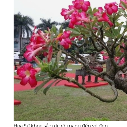
Hoa Sứ khoe sắc rực rỡ, mang đến vẻ đẹp