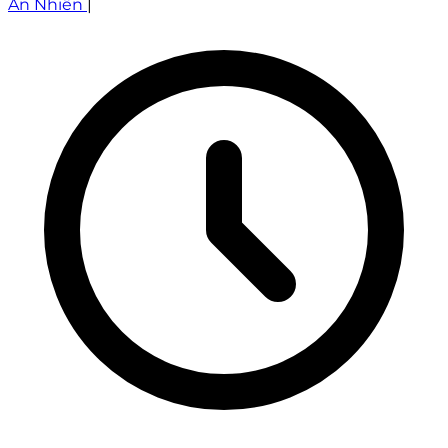
An Nhiên
|