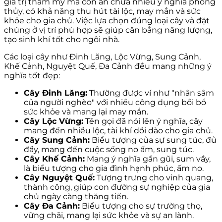
giá trị thẩm mỹ mà còn ẩn chứa nhiều ý nghĩa phong
thủy, có khả năng thu hút tài lộc, may mắn và sức
khỏe cho gia chủ. Việc lựa chọn đúng loại cây và đặt
chúng ở vị trí phù hợp sẽ giúp cân bằng năng lượng,
tạo sinh khí tốt cho ngôi nhà.
Các loại cây như Đinh Lăng, Lộc Vừng, Sung Cảnh,
Khế Cảnh, Nguyệt Quế, Đa Cảnh đều mang những ý
nghĩa tốt đẹp:
Cây Đinh Lăng:
Thường được ví như "nhân sâm
của người nghèo" với nhiều công dụng bồi bổ
sức khỏe và mang lại may mắn.
Cây Lộc Vừng:
Tên gọi đã nói lên ý nghĩa, cây
mang đến nhiều lộc, tài khí dồi dào cho gia chủ.
Cây Sung Cảnh:
Biểu tượng của sự sung túc, đủ
đầy, mang đến cuộc sống no ấm, sung túc.
Cây Khế Cảnh:
Mang ý nghĩa gần gũi, sum vầy,
là biểu tượng cho gia đình hạnh phúc, ấm no.
Cây Nguyệt Quế:
Tượng trưng cho vinh quang,
thành công, giúp con đường sự nghiệp của gia
chủ ngày càng thăng tiến.
Cây Đa Cảnh:
Biểu tượng cho sự trường thọ,
vững chãi, mang lại sức khỏe và sự an lành.